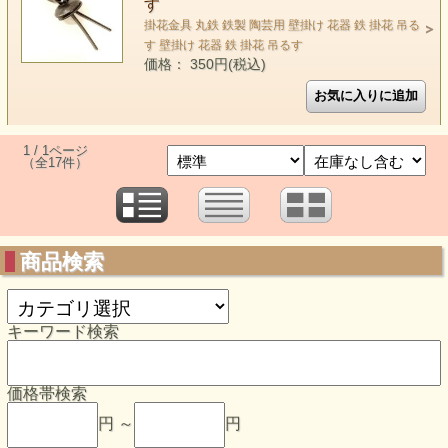
す
掛花金具 丸鉄 鉄製 陶芸用 壁掛け 花器 鉄 掛花 吊る
す 壁掛け 花器 鉄 掛花 吊るす
価格： 350円(税込)
1 / 1ページ
（全17件）
商品検索
キーワード検索
価格帯検索
円 ～
円