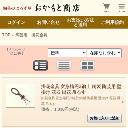
お支払い方法
ログイン
お問い合せ
ご利用規約
と送料
TOP
陶芸用 掛花金具
>
1 / 1ページ
（全17件）
掛花金具 変形楕円3銅上 銅製 陶芸用 壁
掛け 花器 掛花 吊るす
掛花金具 変形楕円3銅上 銅製 陶芸用 壁掛け 花器 掛
花 吊るす
価格： 1,030円(税込)