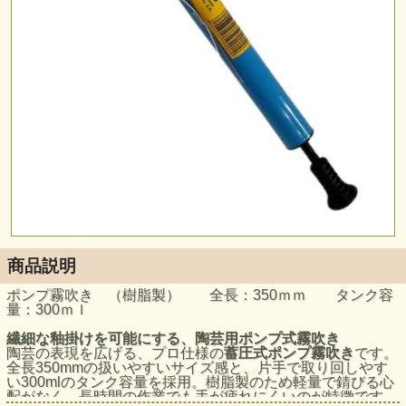
商品説明
ポンプ霧吹き （樹脂製） 全長：350ｍｍ タンク容
量：300ｍｌ
繊細な釉掛けを可能にする、陶芸用ポンプ式霧吹き
陶芸の表現を広げる、プロ仕様の
蓄圧式ポンプ霧吹き
です。
全長350mmの扱いやすいサイズ感と、片手で取り回しやす
い300mlのタンク容量を採用。樹脂製のため軽量で錆びる心
配がなく、長時間の作業でも手が疲れにくいのが特徴です。