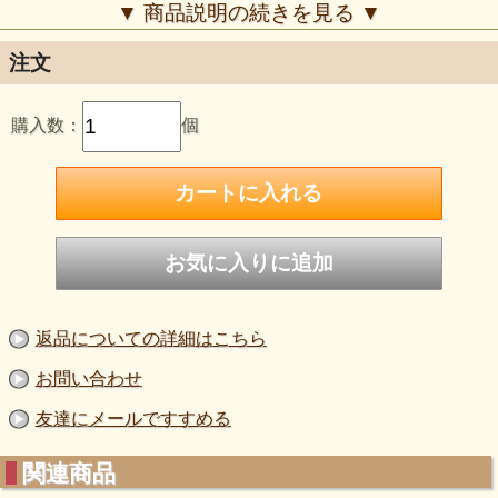
【この商品のポイント】
▼ 商品説明の続きを見る ▼
均一な微細霧：
蓄圧式なので、レバーを引くだけで安
定した細かな霧を噴射。釉薬のグラデーションや重ね
掛けもムラなく美しく仕上がります。
注文
ピンポイントの操作性：
スリムなロングノズル（全長
350mm）により、作品の奥まった箇所や細部にも正
確に霧を届けることができます。
購入数：
個
幅広い用途：
釉掛けはもちろん、乾燥しすぎた作品の
保湿や、撥水剤の均一な塗布にも最適です。
陶芸における「吹き掛け」は、筆跡を残したくない繊細な作
品づくりに欠かせません。この霧吹きは、初心者の方からプ
ロの方まで、一つ持っておくと重宝する定番の道具です。
※ご使用後はノズルの詰まりを防ぐため、必ず真水を通して洗浄して
ください。
返品についての詳細はこちら
お問い合わせ
友達にメールですすめる
関連商品