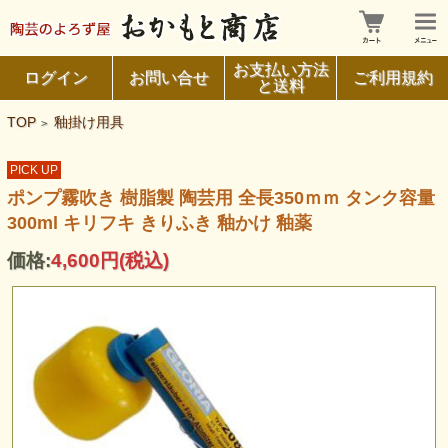
お支払い方法
ログイン
お問い合せ
ご利用規約
と送料
TOP
釉掛け用具
>
PICK UP
ポンプ霧吹き 樹脂製 陶芸用 全長350ｍｍ タンク容量
300ml キリフキ きりふき 釉かけ 釉薬
価格:
4,600円
(税込)