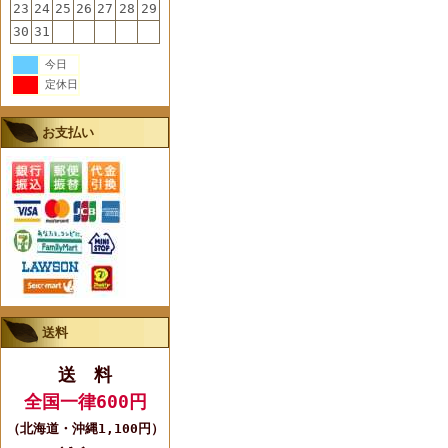
23
24
25
26
27
28
29
30
31
今日
定休日
お支払い
送料
送 料
全国一律600円
（北海道・沖縄1,100円）