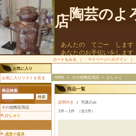
陶芸のよろ
店
TEL:0869
あんたの てごー します
あなたのお手伝いをします
カートをみる
｜
マイページへログイン
｜
お気に入り
HOME
>
その他陶芸用品
> ひしゃく
お気に入りリストを見る
商品一覧
商品検索
説明付き
/ 写真のみ
その他陶芸用品
1件～1件 （全1件）
ひしゃく
成形小道具