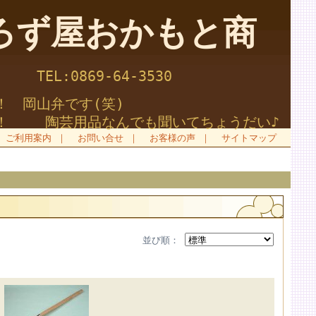
ず屋おかもと商
-64-3530
！ 岡山弁です(笑)
！ 陶芸用品なんでも聞いてちょうだい♪
ご利用案内
｜
お問い合せ
｜
お客様の声
｜
サイトマップ
並び順：