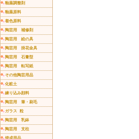
釉薬調整剤
釉薬原料
着色原料
陶芸用 補修剤
陶芸用 絵の具
陶芸用 掛花金具
陶芸用 石膏型
陶芸用 転写紙
その他陶芸用品
化粧土
練り込み顔料
陶芸用 筆・刷毛
ガラス 粒
陶芸用 乳鉢
陶芸用 支柱
焼成用品