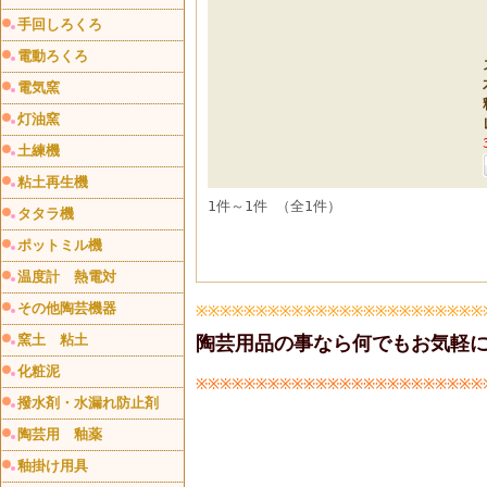
手回しろくろ
電動ろくろ
電気窯
灯油窯
土練機
粘土再生機
1件～1件 （全1件）
タタラ機
ポットミル機
温度計 熱電対
その他陶芸機器
※※※※※※※※※※※※※※※※※※※※※※※※
窯土 粘土
陶芸用品の事なら何でもお気軽に
化粧泥
※※※※※※※※※※※※※※※※※※※※※※※※
撥水剤・水漏れ防止剤
陶芸用 釉薬
釉掛け用具