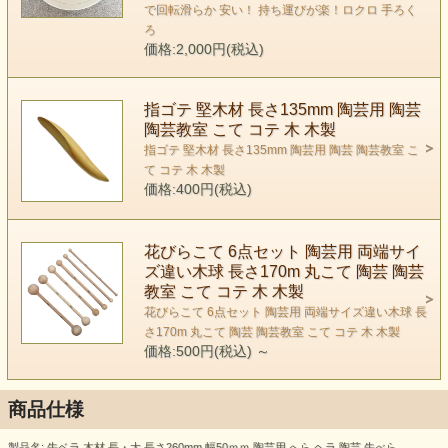
で回転滑らか 安い！ 持ち運びが楽！ロクロ 手ろく
ろ
価格:2,000円(税込)
指ゴテ 堅木材 長さ135mm 陶芸用 陶芸
陶芸教室 こて コテ 木 木製
指ゴテ 堅木材 長さ135mm 陶芸用 陶芸 陶芸教室 こ
て コテ 木 木製
価格:400円(税込)
花びらこて 6点セット 陶芸用 両端サイ
ズ違い木球 長さ170m 丸こて 陶芸 陶芸
教室 こて コテ 木 木製
花びらこて 6点セット 陶芸用 両端サイズ違い木球 長
さ170m 丸こて 陶芸 陶芸教室 こて コテ 木 木製
価格:500円(税込)
～
商品仕様
製品名: 牛ベラ 木材 長・大 長さ260mm 幅50ｍｍ 陶芸用 へら ヘラ 陶芸 牛べら