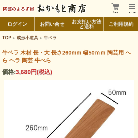
お支払い方法
ログイン
お問い合せ
ご利用規約
と送料
TOP
成形小道具
牛ベラ
>
>
牛ベラ 木材 長・大 長さ260mm 幅50ｍｍ 陶芸用 へ
ら ヘラ 陶芸 牛べら
価格:
3,680円
(税込)