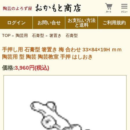
お支払い方法
ログイン
お問い合せ
ご利用規約
と送料
TOP
陶芸用 石膏型
箸置き 石膏型
>
>
手押し用 石膏型 箸置き 梅 合わせ 33×84×19H ｍｍ
陶芸用 型 陶芸 陶芸教室 手押 はしおき
価格:
3,960円
(税込)