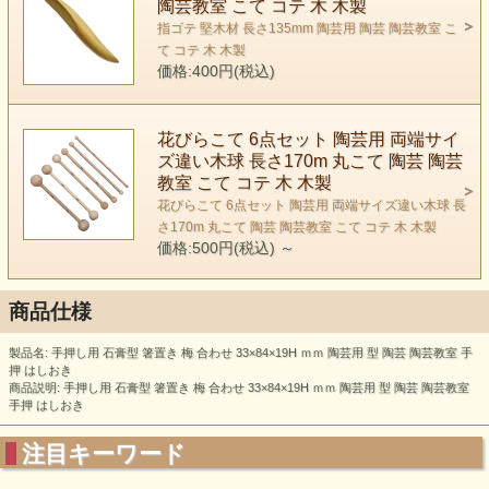
陶芸教室 こて コテ 木 木製
指ゴテ 堅木材 長さ135mm 陶芸用 陶芸 陶芸教室 こ
て コテ 木 木製
価格:400円(税込)
花びらこて 6点セット 陶芸用 両端サイ
ズ違い木球 長さ170m 丸こて 陶芸 陶芸
教室 こて コテ 木 木製
花びらこて 6点セット 陶芸用 両端サイズ違い木球 長
さ170m 丸こて 陶芸 陶芸教室 こて コテ 木 木製
価格:500円(税込)
～
商品仕様
製品名: 手押し用 石膏型 箸置き 梅 合わせ 33×84×19H ｍｍ 陶芸用 型 陶芸 陶芸教室 手
押 はしおき
商品説明: 手押し用 石膏型 箸置き 梅 合わせ 33×84×19H ｍｍ 陶芸用 型 陶芸 陶芸教室
手押 はしおき
注目キーワード