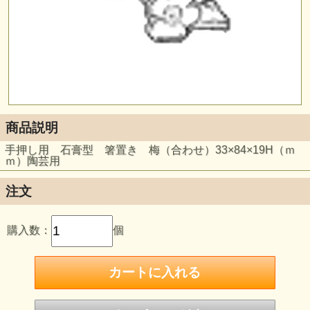
商品説明
手押し用 石膏型 箸置き 梅（合わせ）33×84×19H（ｍ
ｍ）陶芸用
注文
購入数：
個