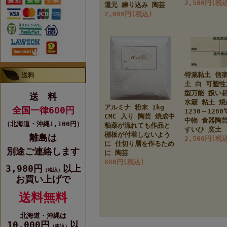
2,500円(税
還元 練り込み 陶芸
2,080円(税込)
特漉粘土 信
送料
土 白 可塑
型万能 扱い
送 料
水簸 粘土 
アルミナ 粉末 1kg
全国一律600円
1230～128
CMC 入り 陶芸 焼成中
中物 食器陶
（北海道・沖縄1,100円）
釉薬が流れても作品と
すいひ 窯土
棚板が付着しないよう
離島は
2,500円(税
に 仕切り層を作るため
別途ご連絡します
に 陶芸
880円(税込)
3,980円
以上
（税込）
お買い上げで
送料無料
北海道・沖縄は
10,000円
以
（税込）