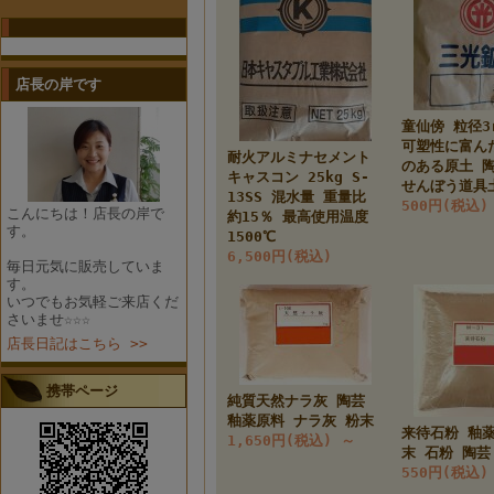
店長の岸です
童仙傍 粒径3
可塑性に富ん
耐火アルミナセメント
のある原土 
キャスコン 25kg S-
せんぼう道具
13SS 混水量 重量比
500円(税込
こんにちは！店長の岸で
約15％ 最高使用温度
す。
1500℃
6,500円(税込)
毎日元気に販売していま
す。
いつでもお気軽ご来店くだ
さいませ☆☆☆
店長日記はこちら >>
携帯ページ
純質天然ナラ灰 陶芸
釉薬原料 ナラ灰 粉末
来待石粉 釉薬
1,650円(税込)
～
末 石粉 陶芸
550円(税込