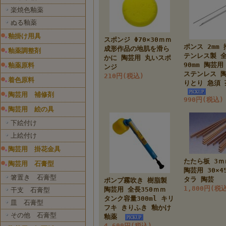
楽焼色釉薬
ぬる釉薬
釉掛け用具
スポンジ Φ70×30ｍｍ
ポンス 2mm
成形作品の地肌を滑ら
釉薬調整剤
テンレス製 
かに 陶芸用 丸いスポ
90mm 陶芸
釉薬原料
ンジ
ステンレス 
210円(税込)
着色原料
りとり 急須
陶芸用 補修剤
990円(税込)
陶芸用 絵の具
下絵付け
上絵付け
陶芸用 掛花金具
たたら板 3ｍ
陶芸用 石膏型
陶芸用 30×4
箸置き 石膏型
タラ 陶芸
ポンプ霧吹き 樹脂製
1,800円(税
陶芸用 全長350ｍｍ
干支 石膏型
タンク容量300ml キリ
皿 石膏型
フキ きりふき 釉かけ
その他 石膏型
釉薬
4,600円(税込)