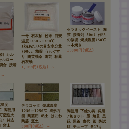
セラミックペースト 陶
芸 接着剤 50ml 作品
一号 石灰釉 粉末 目安
の修復 焼成温度750℃
温度1260～1300℃
～本焼き
1kgあたりの目安水分量
1,000円(税込)
700cc 釉薬 うわぐす
着剤 カル
り 陶芸釉薬 陶芸 釉薬
セルロー
石灰釉
調合 接着
1,100円(税込)
～
)
～
成温度
テラコッタ 焼成温度
0℃ 陶芸用
1230～1250℃ 成形万
陶芸用 下絵の具 呉須
 可塑性大
能 陶芸用 粘土 はにわ
7色セット 墨 焼貫 黒
高い 鋳込
陶芸 窯土
緑 黒茶 古代 紫 陶試
物 窯土
300円(税込)
～
紅 チューブ 各17ｇ