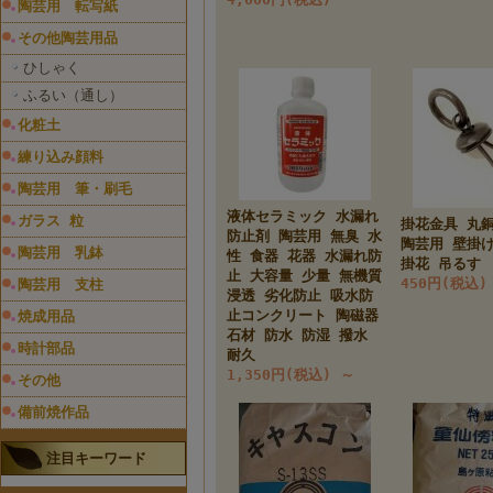
陶芸用 転写紙
その他陶芸用品
ひしゃく
ふるい（通し）
化粧土
練り込み顔料
陶芸用 筆・刷毛
液体セラミック 水漏れ
ガラス 粒
掛花金具 丸
防止剤 陶芸用 無臭 水
陶芸用 壁掛け
陶芸用 乳鉢
性 食器 花器 水漏れ防
掛花 吊るす
止 大容量 少量 無機質
450円(税込)
陶芸用 支柱
浸透 劣化防止 吸水防
止コンクリート 陶磁器
焼成用品
石材 防水 防湿 撥水
時計部品
耐久
1,350円(税込)
～
その他
備前焼作品
注目キーワード