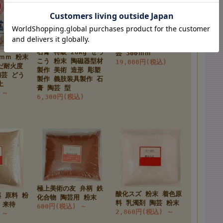
乳鉢 Φ30cm 乳棒付き
粉砕 混和に 陶芸用 す
陶磁器型材用 桜印 焼
り潰す 絵の具 釉薬 陶
石膏 特級 20kg せっ
芸 300ｍｍ
ｍｍ 粉末
こう 粉末 陶磁器型材
19,000円(税込)
だ耐火度
製作 美術 造形 彫塑
陶芸 どう
製作 義肢装具製作 石
土
膏 陶芸 型
)
～
6,300円(税込)
極上美術の友 弁柄 鉄
酸化スズ 粉末 着色原
 原料 粉
化合物 陶芸用 粉末
料 乳濁剤 陶芸 粉末
 来待
600円(税込)
～
2,860円(税込)
～
)
～