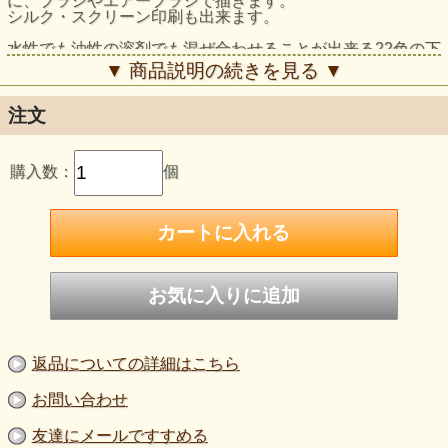
に、ブラシやエアーブラシで描きます。
シルク・スクリーン印刷も出来ます。
水性でも油性の溶剤でも混ぜ合わせることが出来る22色の下
絵の具。
▼ 商品説明の続きを見る ▼
素地の他にも釉薬をつける前の素焼きしたものにも適してい
ます。
多くの色(ブラック以外)は混ぜ合わせてお好みの色を作るこ
注文
とができます。
購入数：
個
返品についての詳細はこちら
お問い合わせ
友達にメールですすめる