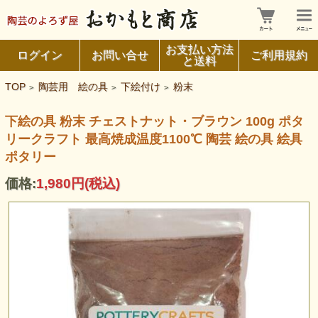
お支払い方法
ログイン
お問い合せ
ご利用規約
と送料
TOP
陶芸用 絵の具
下絵付け
粉末
>
>
>
下絵の具 粉末 チェストナット・ブラウン 100g ポタ
リークラフト 最高焼成温度1100℃ 陶芸 絵の具 絵具
ポタリー
価格:
1,980円
(税込)