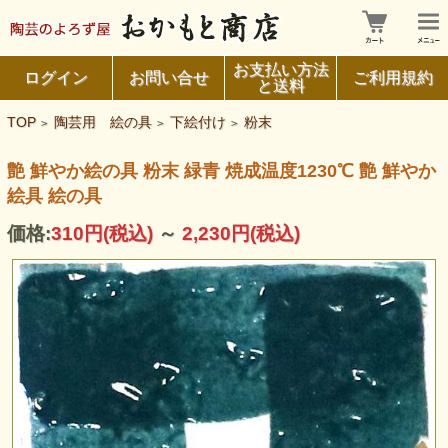
お支払い方法
ログイン
お問い合せ
ご利用規約
と送料
TOP
陶芸用 絵の具
下絵付け
粉末
>
>
>
艶 鮮やか絵の具 粉末 緑青 焼成温度1230℃ 艶 鮮やか
絵具 絵の具
価格:
310円
(税込)
～
2,230円
(税込)