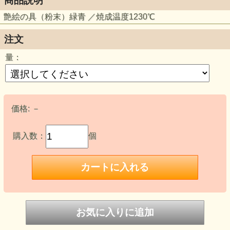
商品説明
艶絵の具（粉末）緑青 ／焼成温度1230℃
注文
量：
価格:
－
購入数：
個