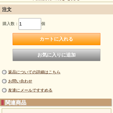
濃すぎると筆走りが悪くなりますし、薄すぎると発色が 悪
いばかりか流れ落ちることがあります。
◎素材は釉掛けして高温で焼き上げたものを選び、水彩画の
注文
要領で描いて下さい。
◎混色は洋赤以外では可能ですが、混色した時の見た目の色
が必ずしも発色するとは限りません。
購入数：
個
◎適正焼成温度は800℃ですが、大きな窯で時間をかけて焼
き上げる時は少し低めの温度設定にして下さい。
警告:
このうわえのぐは金属酸化物等を含んでいますので、焼き上
げ前の絵の具の状態では決して紙めたり口に入れたりしない
で下さい。
万一誤って摂取した場合は、すぐに医師の診断を受けて下さ
い。
注意:
◎目・皮膚・衣類についた場合は、すぐに水で洗い流して下
返品についての詳細はこちら
さい。
◎ご使用にならない時は、必ずキャップを閉め、冷暗所に保
お問い合わせ
管して下さい。
◎乳幼児の手の届かないところで使用・保管して下さい。
友達にメールですすめる
関連商品