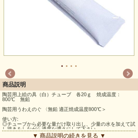
商品説明
陶芸用上絵の具（白）チューブ 各20ｇ 焼成温度：
800℃ 無鉛
陶芸用うわえのぐ 〈無鉛 適正焼成温度800℃＞
使い方:
◎チューブから必要な量だけ取り出し、少量の水を加えて試
し描きをしながら適度な濃さにして下さい。
彩画時に少し筆跡が残る程度の濃さがよいでしょう。
▼ 商品説明の続きを見る ▼