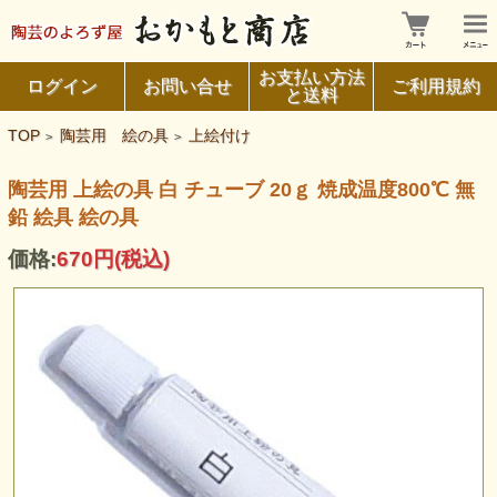
お支払い方法
ログイン
お問い合せ
ご利用規約
と送料
TOP
陶芸用 絵の具
上絵付け
>
>
陶芸用 上絵の具 白 チューブ 20ｇ 焼成温度800℃ 無
鉛 絵具 絵の具
価格:
670円
(税込)